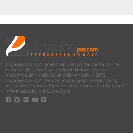
Lagaligopos.com adalah sebuah portal berita online
terbesar di Luwu Raya, meliputi Belopa, Palopo,
Masamba dan Malili. Sejak didirikan tahun 2012,
Lagaligopos.com terus menayangkan konten yang
akurat dan mencerahkan untuk memenuhi kebutuhan
informasi publik di Luwu Raya