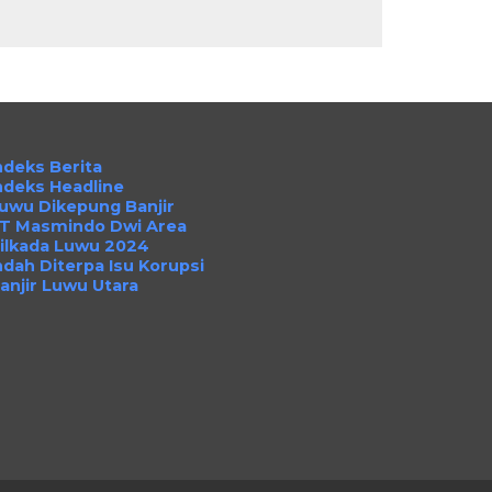
ndeks Berita
ndeks Headline
uwu Dikepung Banjir
T Masmindo Dwi Area
ilkada Luwu 2024
ndah Diterpa Isu Korupsi
anjir Luwu Utara