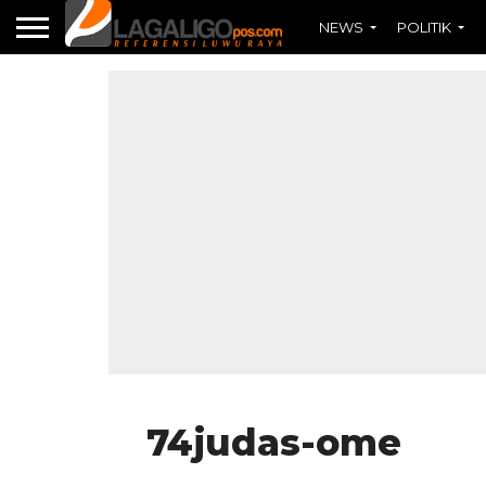
NEWS
POLITIK
74judas-ome