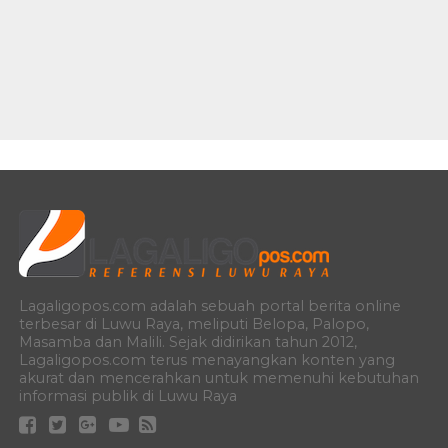
Lagaligopos.com adalah sebuah portal berita online
terbesar di Luwu Raya, meliputi Belopa, Palopo,
Masamba dan Malili. Sejak didirikan tahun 2012,
Lagaligopos.com terus menayangkan konten yang
akurat dan mencerahkan untuk memenuhi kebutuhan
informasi publik di Luwu Raya