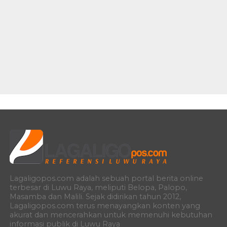
Lagaligopos.com adalah sebuah portal berita online
terbesar di Luwu Raya, meliputi Belopa, Palopo,
Masamba dan Malili. Sejak didirikan tahun 2012,
Lagaligopos.com terus menayangkan konten yang
akurat dan mencerahkan untuk memenuhi kebutuhan
informasi publik di Luwu Raya