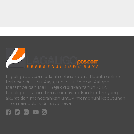
Lagaligopos.com adalah sebuah portal berita online
terbesar di Luwu Raya, meliputi Belopa, Palopo,
Masamba dan Malili. Sejak didirikan tahun 2012,
Lagaligopos.com terus menayangkan konten yang
akurat dan mencerahkan untuk memenuhi kebutuhan
informasi publik di Luwu Raya