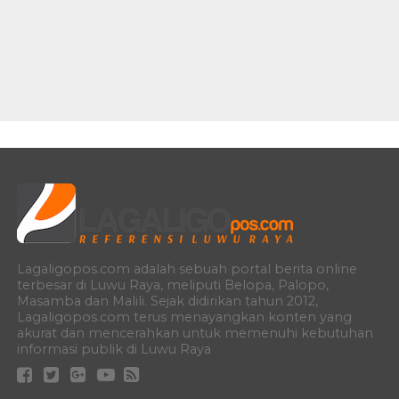
Lagaligopos.com adalah sebuah portal berita online
terbesar di Luwu Raya, meliputi Belopa, Palopo,
Masamba dan Malili. Sejak didirikan tahun 2012,
Lagaligopos.com terus menayangkan konten yang
akurat dan mencerahkan untuk memenuhi kebutuhan
informasi publik di Luwu Raya