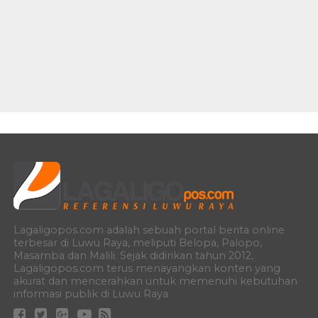
Lagaligopos.com adalah sebuah portal berita online
terbesar di Luwu Raya, meliputi Belopa, Palopo,
Masamba dan Malili. Sejak didirikan tahun 2012,
Lagaligopos.com terus menayangkan konten yang
akurat dan mencerahkan untuk memenuhi kebutuhan
informasi publik di Luwu Raya