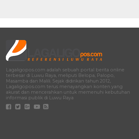
Lagaligopos.com adalah sebuah portal berita online
terbesar di Luwu Raya, meliputi Belopa, Palopo,
Masamba dan Malili. Sejak didirikan tahun 2012,
Lagaligopos.com terus menayangkan konten yang
akurat dan mencerahkan untuk memenuhi kebutuhan
informasi publik di Luwu Raya