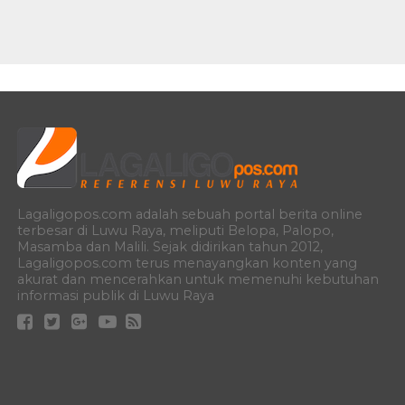
Lagaligopos.com adalah sebuah portal berita online
terbesar di Luwu Raya, meliputi Belopa, Palopo,
Masamba dan Malili. Sejak didirikan tahun 2012,
Lagaligopos.com terus menayangkan konten yang
akurat dan mencerahkan untuk memenuhi kebutuhan
informasi publik di Luwu Raya