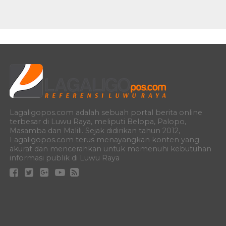
Lagaligopos.com adalah sebuah portal berita online
terbesar di Luwu Raya, meliputi Belopa, Palopo,
Masamba dan Malili. Sejak didirikan tahun 2012,
Lagaligopos.com terus menayangkan konten yang
akurat dan mencerahkan untuk memenuhi kebutuhan
informasi publik di Luwu Raya