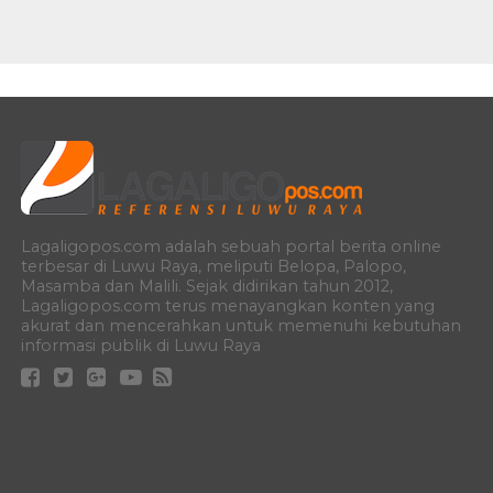
Lagaligopos.com adalah sebuah portal berita online
terbesar di Luwu Raya, meliputi Belopa, Palopo,
Masamba dan Malili. Sejak didirikan tahun 2012,
Lagaligopos.com terus menayangkan konten yang
akurat dan mencerahkan untuk memenuhi kebutuhan
informasi publik di Luwu Raya