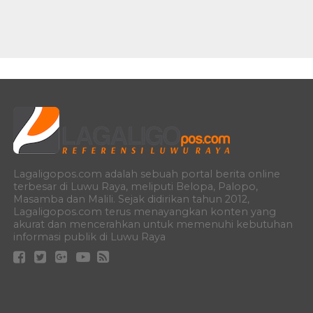
Lagaligopos.com adalah sebuah portal berita online
terbesar di Luwu Raya, meliputi Belopa, Palopo,
Masamba dan Malili. Sejak didirikan tahun 2012,
Lagaligopos.com terus menayangkan konten yang
akurat dan mencerahkan untuk memenuhi kebutuhan
informasi publik di Luwu Raya