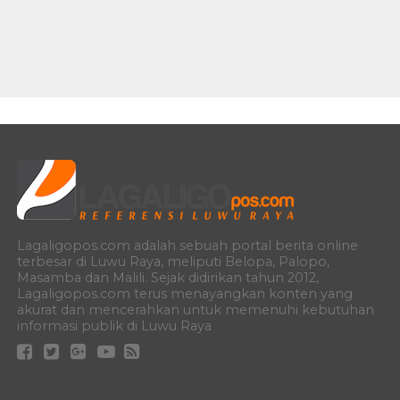
Lagaligopos.com adalah sebuah portal berita online
terbesar di Luwu Raya, meliputi Belopa, Palopo,
Masamba dan Malili. Sejak didirikan tahun 2012,
Lagaligopos.com terus menayangkan konten yang
akurat dan mencerahkan untuk memenuhi kebutuhan
informasi publik di Luwu Raya