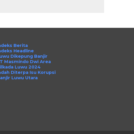
ndeks Berita
ndeks Headline
uwu Dikepung Banjir
T Masmindo Dwi Area
ilkada Luwu 2024
ndah Diterpa Isu Korupsi
anjir Luwu Utara