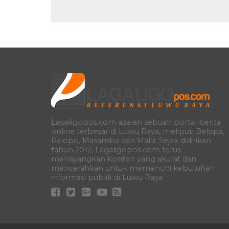
Lagaligopos.com adalah sebuah portal berita
online terbesar di Luwu Raya, meliputi Belopa,
Palopo, Masamba dan Malili. Sejak didirikan
tahun 2012, Lagaligopos.com terus
menayangkan konten yang akurat dan
mencerahkan untuk memenuhi kebutuhan
informasi publik di Luwu Raya