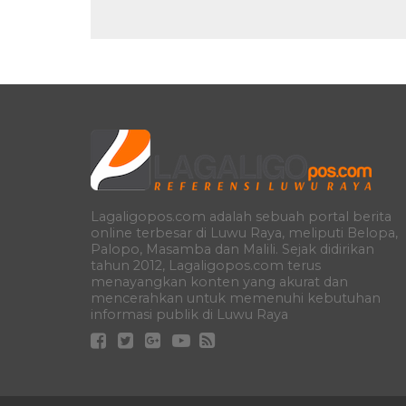
Lagaligopos.com adalah sebuah portal berita
online terbesar di Luwu Raya, meliputi Belopa,
Palopo, Masamba dan Malili. Sejak didirikan
tahun 2012, Lagaligopos.com terus
menayangkan konten yang akurat dan
mencerahkan untuk memenuhi kebutuhan
informasi publik di Luwu Raya