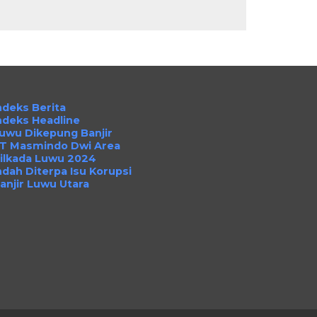
ndeks Berita
ndeks Headline
uwu Dikepung Banjir
T Masmindo Dwi Area
ilkada Luwu 2024
ndah Diterpa Isu Korupsi
anjir Luwu Utara