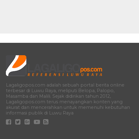
Lagaligopos.com adalah sebuah portal berita online
terbesar di Luwu Raya, meliputi Belopa, Palopo,
Masamba dan Malili. Sejak didirikan tahun 2012,
Lagaligopos.com terus menayangkan konten yang
akurat dan mencerahkan untuk memenuhi kebutuhan
informasi publik di Luwu Raya