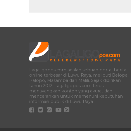
Lagaligopos.com adalah sebuah portal berita
online terbesar di Luwu Raya, meliputi Belopa,
Palopo, Masamba dan Malili. Sejak didirikan
tahun 2012, Lagaligopos.com terus
menayangkan konten yang akurat dan
mencerahkan untuk memenuhi kebutuhan
informasi publik di Luwu Raya