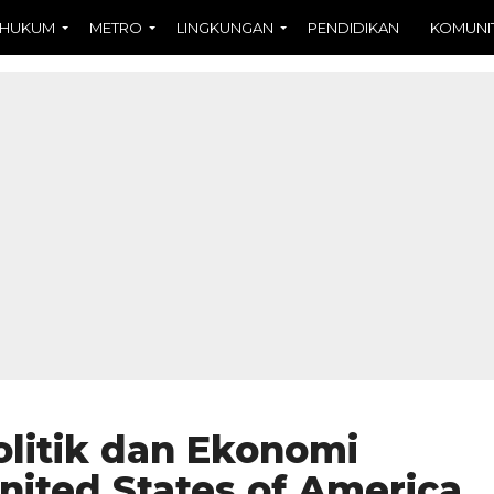
HUKUM
METRO
LINGKUNGAN
PENDIDIKAN
KOMUNI
olitik dan Ekonomi
nited States of America