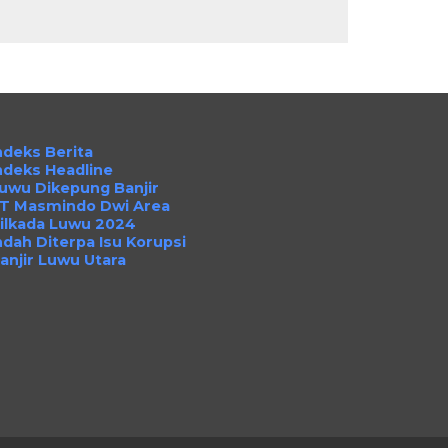
ndeks Berita
ndeks Headline
uwu Dikepung Banjir
T Masmindo Dwi Area
ilkada Luwu 2024
ndah Diterpa Isu Korupsi
anjir Luwu Utara