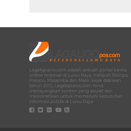
Lagaligopos.com adalah sebuah portal berita
online terbesar di Luwu Raya, meliputi Belopa,
Palopo, Masamba dan Malili. Sejak didirikan
tahun 2012, Lagaligopos.com terus
menayangkan konten yang akurat dan
mencerahkan untuk memenuhi kebutuhan
informasi publik di Luwu Raya