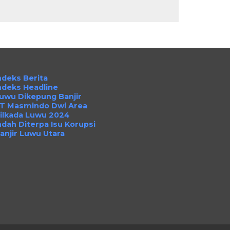
ndeks Berita
ndeks Headline
uwu Dikepung Banjir
T Masmindo Dwi Area
ilkada Luwu 2024
ndah Diterpa Isu Korupsi
anjir Luwu Utara