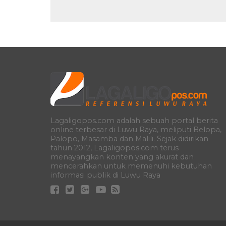
Lagaligopos.com adalah sebuah portal berita
online terbesar di Luwu Raya, meliputi Belopa,
Palopo, Masamba dan Malili. Sejak didirikan
tahun 2012, Lagaligopos.com terus
menayangkan konten yang akurat dan
mencerahkan untuk memenuhi kebutuhan
informasi publik di Luwu Raya