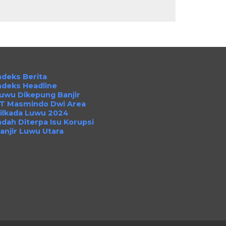
ndeks Berita
ndeks Headline
uwu Dikepung Banjir
T Masmindo Dwi Area
ilkada Luwu 2024
ndah Diterpa Isu Korupsi
anjir Luwu Utara