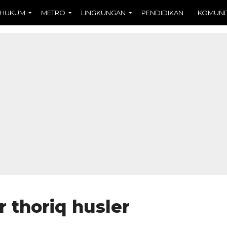
HUKUM
METRO
LINGKUNGAN
PENDIDIKAN
KOMUNI
 thoriq husler