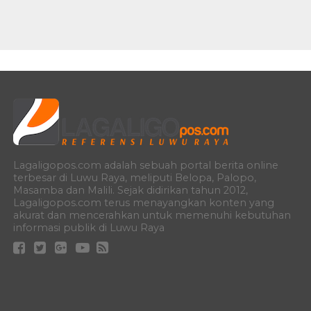
Lagaligopos.com adalah sebuah portal berita online
terbesar di Luwu Raya, meliputi Belopa, Palopo,
Masamba dan Malili. Sejak didirikan tahun 2012,
Lagaligopos.com terus menayangkan konten yang
akurat dan mencerahkan untuk memenuhi kebutuhan
informasi publik di Luwu Raya