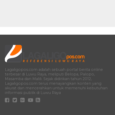
Lagaligopos.com adalah sebuah portal berita online
terbesar di Luwu Raya, meliputi Belopa, Palopo,
Masamba dan Malili. Sejak didirikan tahun 2012,
Lagaligopos.com terus menayangkan konten yang
akurat dan mencerahkan untuk memenuhi kebutuhan
informasi publik di Luwu Raya