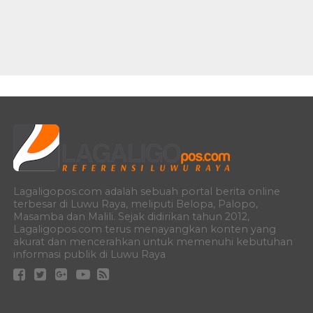
Lagaligopos.com adalah sebuah portal berita online
terbesar di Luwu Raya, meliputi Belopa, Palopo,
Masamba dan Malili. Sejak didirikan tahun 2012,
Lagaligopos.com terus menayangkan konten yang
akurat dan mencerahkan untuk memenuhi kebutuhan
informasi publik di Luwu Raya