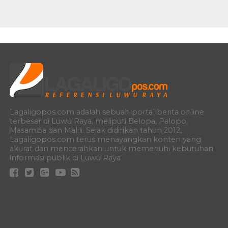
Lagaligopos.com adalah sebuah portal berita online
terbesar di Luwu Raya, meliputi Belopa, Palopo,
Masamba dan Malili. Sejak didirikan tahun 2012,
Lagaligopos.com terus menayangkan konten yang
akurat dan mencerahkan untuk memenuhi kebutuhan
informasi publik di Luwu Raya