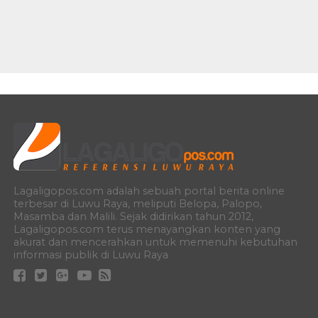
Lagaligopos.com adalah sebuah portal berita online
terbesar di Luwu Raya, meliputi Belopa, Palopo,
Masamba dan Malili. Sejak didirikan tahun 2012,
Lagaligopos.com terus menayangkan konten yang
akurat dan mencerahkan untuk memenuhi kebutuhan
informasi publik di Luwu Raya