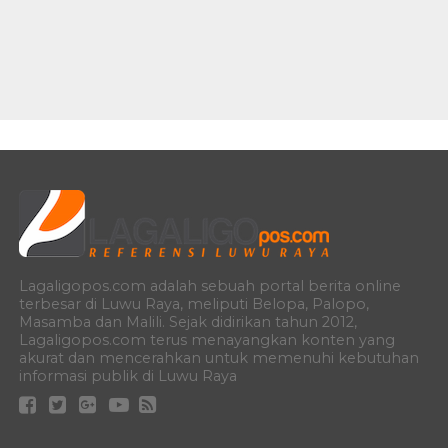
Lagaligopos.com adalah sebuah portal berita online
terbesar di Luwu Raya, meliputi Belopa, Palopo,
Masamba dan Malili. Sejak didirikan tahun 2012,
Lagaligopos.com terus menayangkan konten yang
akurat dan mencerahkan untuk memenuhi kebutuhan
informasi publik di Luwu Raya