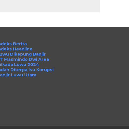
ndeks Berita
ndeks Headline
uwu Dikepung Banjir
T Masmindo Dwi Area
ilkada Luwu 2024
ndah Diterpa Isu Korupsi
anjir Luwu Utara