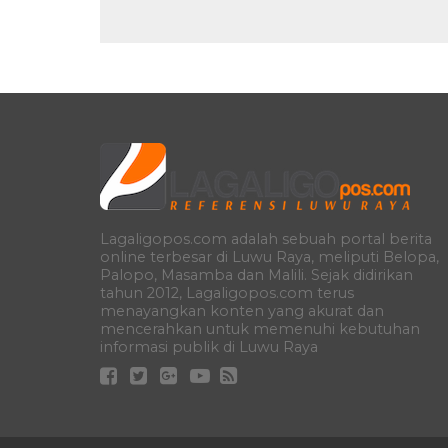
Lagaligopos.com adalah sebuah portal berita
online terbesar di Luwu Raya, meliputi Belopa,
Palopo, Masamba dan Malili. Sejak didirikan
tahun 2012, Lagaligopos.com terus
menayangkan konten yang akurat dan
mencerahkan untuk memenuhi kebutuhan
informasi publik di Luwu Raya