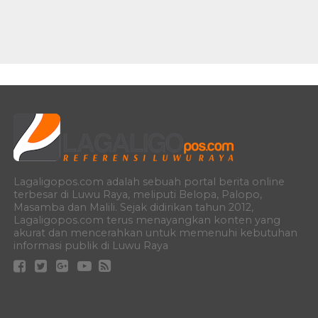
Lagaligopos.com adalah sebuah portal berita online
terbesar di Luwu Raya, meliputi Belopa, Palopo,
Masamba dan Malili. Sejak didirikan tahun 2012,
Lagaligopos.com terus menayangkan konten yang
akurat dan mencerahkan untuk memenuhi kebutuhan
informasi publik di Luwu Raya