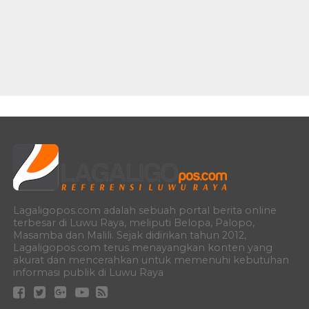
Lagaligopos.com adalah sebuah portal berita online
terbesar di Luwu Raya, meliputi Belopa, Palopo,
Masamba dan Malili. Sejak didirikan tahun 2012,
Lagaligopos.com terus menayangkan konten yang
akurat dan mencerahkan untuk memenuhi kebutuhan
informasi publik di Luwu Raya