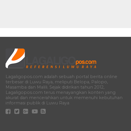
Lagaligopos.com adalah sebuah portal berita online
terbesar di Luwu Raya, meliputi Belopa, Palopo,
Masamba dan Malili. Sejak didirikan tahun 2012,
Lagaligopos.com terus menayangkan konten yang
akurat dan mencerahkan untuk memenuhi kebutuhan
informasi publik di Luwu Raya