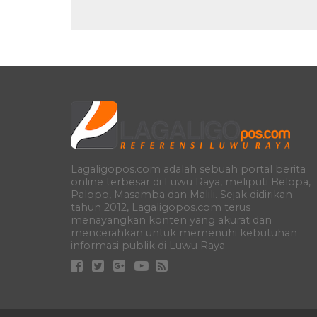
Lagaligopos.com adalah sebuah portal berita
online terbesar di Luwu Raya, meliputi Belopa,
Palopo, Masamba dan Malili. Sejak didirikan
tahun 2012, Lagaligopos.com terus
menayangkan konten yang akurat dan
mencerahkan untuk memenuhi kebutuhan
informasi publik di Luwu Raya