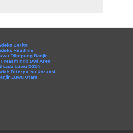
ndeks Berita
ndeks Headline
uwu Dikepung Banjir
T Masmindo Dwi Area
ilkada Luwu 2024
ndah Diterpa Isu Korupsi
anjir Luwu Utara