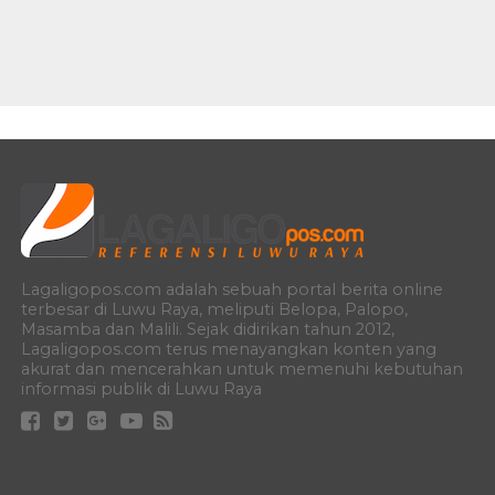
Lagaligopos.com adalah sebuah portal berita online
terbesar di Luwu Raya, meliputi Belopa, Palopo,
Masamba dan Malili. Sejak didirikan tahun 2012,
Lagaligopos.com terus menayangkan konten yang
akurat dan mencerahkan untuk memenuhi kebutuhan
informasi publik di Luwu Raya