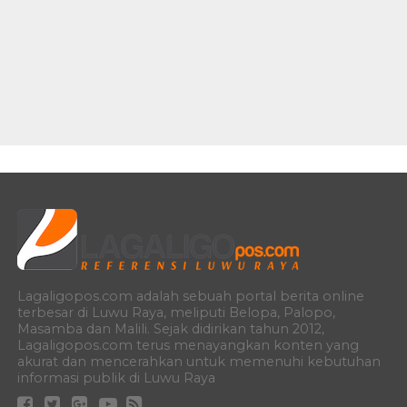
Lagaligopos.com adalah sebuah portal berita online
terbesar di Luwu Raya, meliputi Belopa, Palopo,
Masamba dan Malili. Sejak didirikan tahun 2012,
Lagaligopos.com terus menayangkan konten yang
akurat dan mencerahkan untuk memenuhi kebutuhan
informasi publik di Luwu Raya