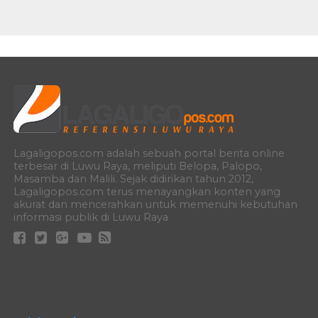
Lagaligopos.com adalah sebuah portal berita online
terbesar di Luwu Raya, meliputi Belopa, Palopo,
Masamba dan Malili. Sejak didirikan tahun 2012,
Lagaligopos.com terus menayangkan konten yang
akurat dan mencerahkan untuk memenuhi kebutuhan
informasi publik di Luwu Raya