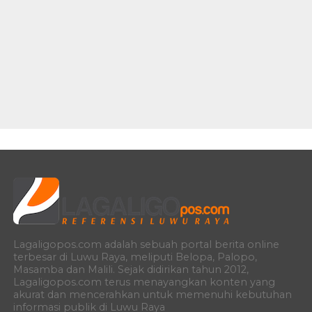
Lagaligopos.com adalah sebuah portal berita online
terbesar di Luwu Raya, meliputi Belopa, Palopo,
Masamba dan Malili. Sejak didirikan tahun 2012,
Lagaligopos.com terus menayangkan konten yang
akurat dan mencerahkan untuk memenuhi kebutuhan
informasi publik di Luwu Raya