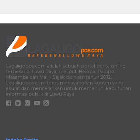
Lagaligopos.com adalah sebuah portal berita online
terbesar di Luwu Raya, meliputi Belopa, Palopo,
Masamba dan Malili. Sejak didirikan tahun 2012,
Lagaligopos.com terus menayangkan konten yang
akurat dan mencerahkan untuk memenuhi kebutuhan
informasi publik di Luwu Raya