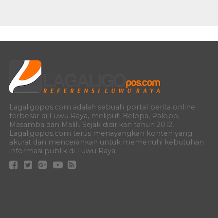
Lagaligopos.com adalah sebuah portal berita online
terbesar di Luwu Raya, meliputi Belopa, Palopo,
Masamba dan Malili. Sejak didirikan tahun 2012,
Lagaligopos.com terus menayangkan konten yang
akurat dan mencerahkan untuk memenuhi kebutuhan
informasi publik di Luwu Raya