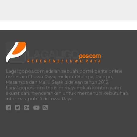
Lagaligopos.com adalah sebuah portal berita online
terbesar di Luwu Raya, meliputi Belopa, Palopo,
Masamba dan Malili. Sejak didirikan tahun 2012,
Lagaligopos.com terus menayangkan konten yang
akurat dan mencerahkan untuk memenuhi kebutuhan
informasi publik di Luwu Raya