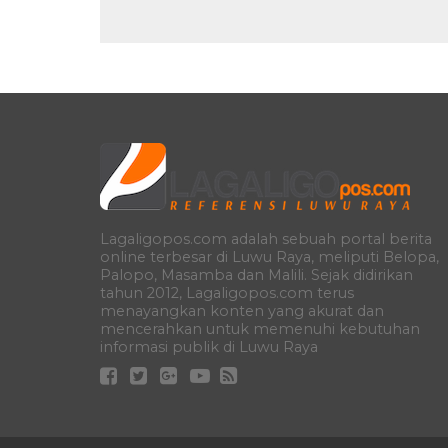
Lagaligopos.com adalah sebuah portal berita
online terbesar di Luwu Raya, meliputi Belopa,
Palopo, Masamba dan Malili. Sejak didirikan
tahun 2012, Lagaligopos.com terus
menayangkan konten yang akurat dan
mencerahkan untuk memenuhi kebutuhan
informasi publik di Luwu Raya