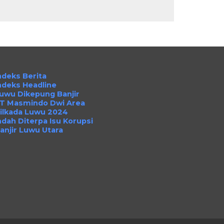
ndeks Berita
ndeks Headline
uwu Dikepung Banjir
T Masmindo Dwi Area
ilkada Luwu 2024
ndah Diterpa Isu Korupsi
anjir Luwu Utara