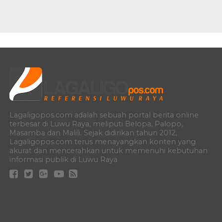
Lagaligopos.com adalah sebuah portal berita online
terbesar di Luwu Raya, meliputi Belopa, Palopo,
Masamba dan Malili. Sejak didirikan tahun 2012,
Lagaligopos.com terus menayangkan konten yang
akurat dan mencerahkan untuk memenuhi kebutuhan
informasi publik di Luwu Raya