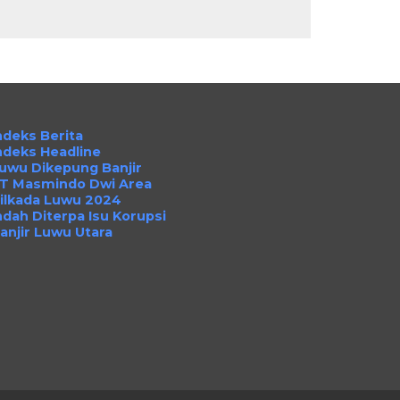
ndeks Berita
ndeks Headline
uwu Dikepung Banjir
T Masmindo Dwi Area
ilkada Luwu 2024
ndah Diterpa Isu Korupsi
anjir Luwu Utara