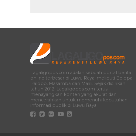
Lagaligopos.com adalah sebuah portal berita
online terbesar di Luwu Raya, meliputi Belopa,
Palopo, Masamba dan Malili. Sejak didirikan
tahun 2012, Lagaligopos.com terus
menayangkan konten yang akurat dan
mencerahkan untuk memenuhi kebutuhan
informasi publik di Luwu Raya