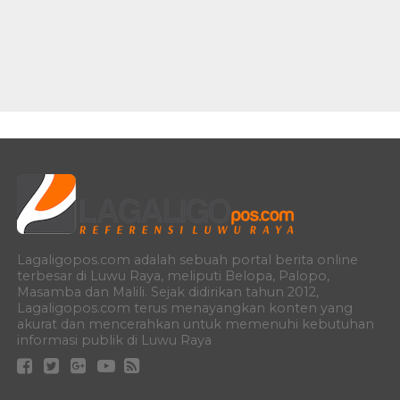
Lagaligopos.com adalah sebuah portal berita online
terbesar di Luwu Raya, meliputi Belopa, Palopo,
Masamba dan Malili. Sejak didirikan tahun 2012,
Lagaligopos.com terus menayangkan konten yang
akurat dan mencerahkan untuk memenuhi kebutuhan
informasi publik di Luwu Raya