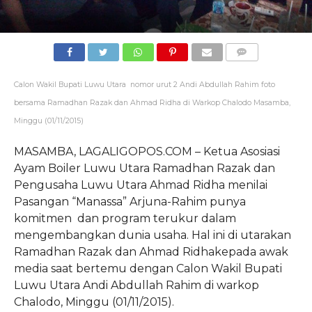
COMMENTS
Calon Wakil Bupati Luwu Utara nomor urut 2 Andi Abdullah Rahim foto
bersama Ramadhan Razak dan Ahmad Ridha di Warkop Chalodo Masamba,
Minggu (01/11/2015)
MASAMBA, LAGALIGOPOS.COM – Ketua Asosiasi
Ayam Boiler Luwu Utara Ramadhan Razak dan
Pengusaha Luwu Utara Ahmad Ridha menilai
Pasangan “Manassa” Arjuna-Rahim punya
komitmen dan program terukur dalam
mengembangkan dunia usaha.
Hal ini di utarakan
Ramadhan Razak dan Ahmad Ridhakepada awak
media saat bertemu dengan Calon Wakil Bupati
Luwu Utara Andi Abdullah Rahim di warkop
Chalodo, Minggu (01/11/2015).