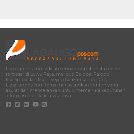
Lagaligopos.com adalah sebuah portal berita online
terbesar di Luwu Raya, meliputi Belopa, Palopo,
Masamba dan Malili. Sejak didirikan tahun 2012,
Lagaligopos.com terus menayangkan konten yang
akurat dan mencerahkan untuk memenuhi kebutuhan
informasi publik di Luwu Raya