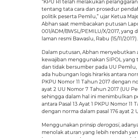
“KPU RI telah melakukan pelanggaran 
tentang tata cara dan prosedur pendaf
politik peserta Pemilu,” ujar Ketua Maje
Abhan saat membacakan putusan Lap
001/ADM/BWSL/PEMILU/X/2017, yang di
laman resmi Bawaslu, Rabu (15/11/2017).
Dalam putusan, Abhan menyebutkan 
kewajiban menggunakan SIPOL yang ti
dan tidak bersumber pada UU Pemilu, di
ada hubungan logis hirarkis antara nor
PKPU Nomor 11 Tahun 2017 dengan no
ayat 2 UU Nomor 7 Tahun 2017 (UU Pe
sehingga dalam hal ini menimbulkan 
antara Pasal 13 Ayat 1 PKPU Nomor 11 
dengan norma dalam pasal 176 ayat 2 
Menggunakan prinsip
derogasi
, adany
menolak aturan yang lebih rendah ya