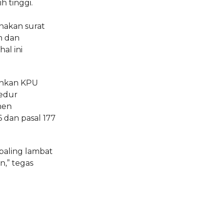
 tinggi.
akan surat
m dan
hal ini
ahkan KPU
sedur
men
 dan pasal 177
 paling lambat
n,” tegas