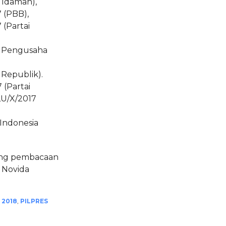
 Idaman),
(PBB),
(Partai
i Pengusaha
Republik).
(Partai
U/X/2017
Indonesia
ang pembacaan
i Novida
 2018
,
PILPRES