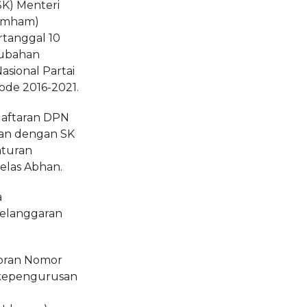
K) Menteri
umham)
rtanggal 10
rubahan
sional Partai
ode 2016-2021.
daftaran DPN
an dengan SK
aturan
elas Abhan.
a
elanggaran
poran Nomor
kepengurusan