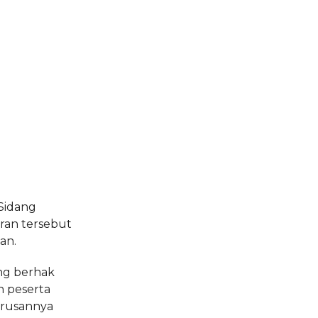
Sidang
ran tersebut
an.
ng berhak
n peserta
urusannya