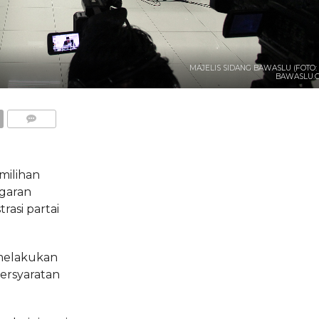
MAJELIS SIDANG BAWASLU (FOTO:
BAWASLU.G
COMMENTS
milihan
garan
rasi partai
melakukan
ersyaratan