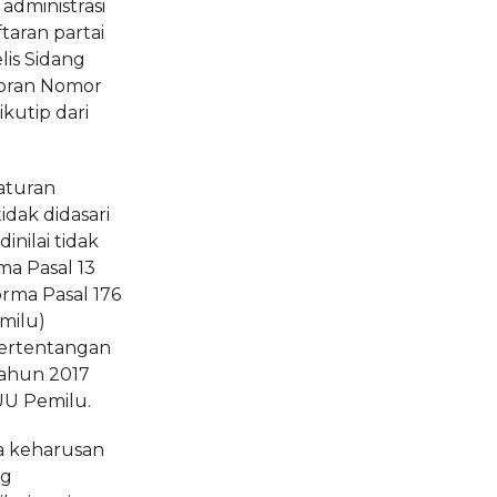
administrasi
taran partai
lis Sidang
oran Nomor
kutip dari
aturan
dak didasari
nilai tidak
ma Pasal 13
rma Pasal 176
milu)
pertentangan
Tahun 2017
UU Pemilu.
a keharusan
ng