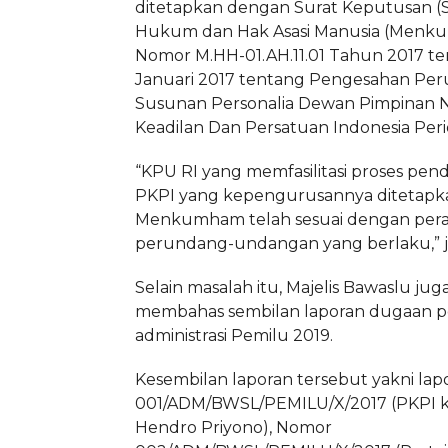
ditetapkan dengan Surat Keputusan (S
Hukum dan Hak Asasi Manusia (Menk
Nomor M.HH-01.AH.11.01 Tahun 2017 te
Januari 2017 tentang Pengesahan Pe
Susunan Personalia Dewan Pimpinan Na
Keadilan Dan Persatuan Indonesia Peri
“KPU RI yang memfasilitasi proses pen
PKPI yang kepengurusannya ditetapk
Menkumham telah sesuai dengan per
perundang-undangan yang berlaku,” j
Selain masalah itu, Majelis Bawaslu jug
membahas sembilan laporan dugaan p
administrasi Pemilu 2019.
Kesembilan laporan tersebut yakni la
001/ADM/BWSL/PEMILU/X/2017 (PKPI 
Hendro Priyono), Nomor