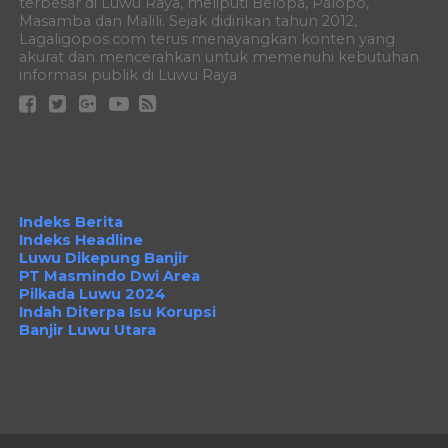
terbesar di Luwu Raya, meliputi Belopa, Palopo,
Masamba dan Malili. Sejak didirikan tahun 2012,
Lagaligopos.com terus menayangkan konten yang
akurat dan mencerahkan untuk memenuhi kebutuhan
informasi publik di Luwu Raya
Indeks Berita
Indeks Headline
Luwu Dikepung Banjir
PT Masmindo Dwi Area
Pilkada Luwu 2024
Indah Diterpa Isu Korupsi
Banjir Luwu Utara