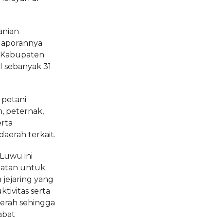
anian
 laporannya
 Kabupaten
 sebanyak 31
 petani
, peternak,
erta
aerah terkait.
 Luwu ini
atan untuk
ejaring yang
ivitas serta
aerah sehingga
abat