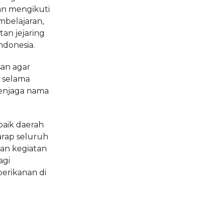
an mengikuti
mbelajaran,
an jejaring
ndonesia.
an agar
 selama
menjaga nama
baik daerah
arap seluruh
ian kegiatan
agi
erikanan di