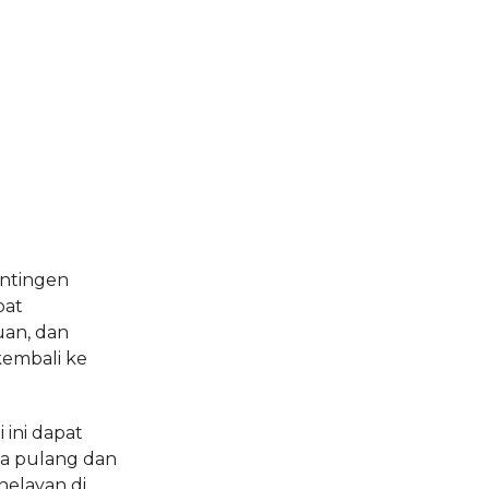
ontingen
pat
an, dan
kembali ke
 ini dapat
a pulang dan
nelayan di