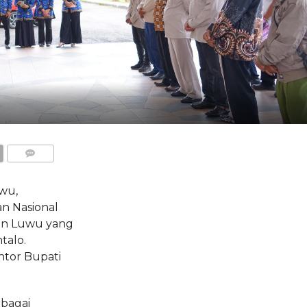
COMMENTS
wu,
n Nasional
en Luwu yang
talo.
ntor Bupati
rbagai