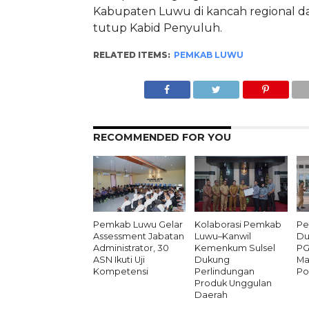
Kabupaten Luwu di kancah regional dan
tutup Kabid Penyuluh.
RELATED ITEMS:
PEMKAB LUWU
RECOMMENDED FOR YOU
Pemkab Luwu Gelar
Kolaborasi Pemkab
Pe
Assessment Jabatan
Luwu–Kanwil
Du
Administrator, 30
Kemenkum Sulsel
PG
ASN Ikuti Uji
Dukung
Ma
Kompetensi
Perlindungan
Po
Produk Unggulan
Daerah