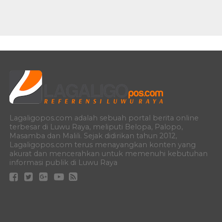
Lagaligopos.com adalah sebuah portal berita online
terbesar di Luwu Raya, meliputi Belopa, Palopo,
Masamba dan Malili. Sejak didirikan tahun 2012,
Lagaligopos.com terus menayangkan konten yang
akurat dan mencerahkan untuk memenuhi kebutuhan
informasi publik di Luwu Raya