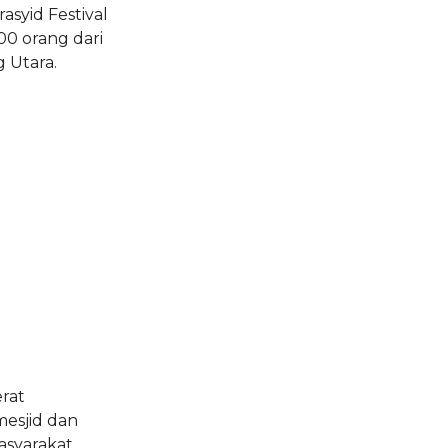
asyid Festival
000 orang dari
 Utara.
rat
mesjid dan
asyarakat