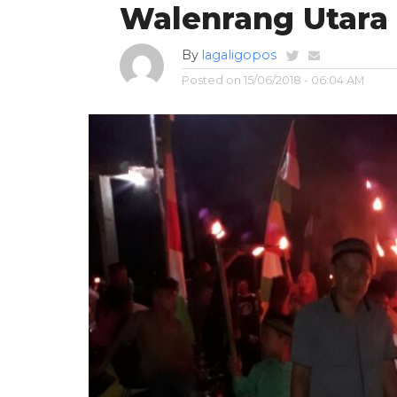
Walenrang Utara
By
lagaligopos
Posted on
15/06/2018 - 06:04 AM