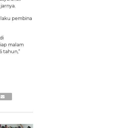
jarnya.
selaku pembina
di
etiap malam
6 tahun,”