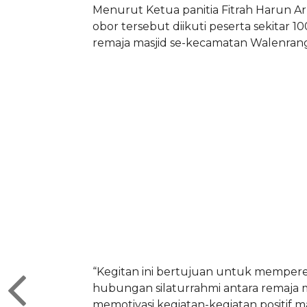
Menurut Ketua panitia Fitrah Harun Arr
obor tersebut diikuti peserta sekitar 1
remaja masjid se-kecamatan Walenrang
“Kegitan ini bertujuan untuk mempere
hubungan silaturrahmi antara remaja 
memotivasi kegiatan-kegiatan positif m