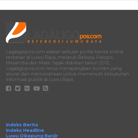
Lagaligopos.com adalah sebuah portal berita online
terbesar di Luwu Raya, meliputi Belopa, Palopo,
Masamba dan Malili. Sejak didirikan tahun 2012,
Lagaligopos.com terus menayangkan konten yang
akurat dan mencerahkan untuk memenuhi kebutuhan
informasi publik di Luwu Raya
Indeks Berita
Indeks Headline
Luwu Dikepung Banjir