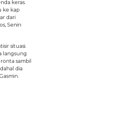
nda keras.
u ke kap
r dari
s, Senin
ir situasi.
ia langsung
ronta sambil
dahal dia
Gasmin.