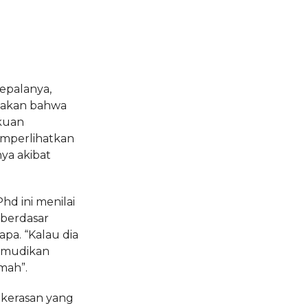
epalanya,
takan bahwa
kuan
memperlihatkan
ya akibat
hd ini menilai
k berdasar
pa. “Kalau dia
emudikan
mah”.
kerasan yang