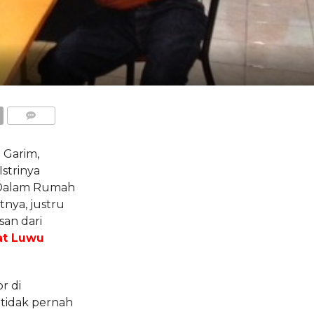
COMMENTS
Garim,
strinya
 Dalam Rumah
nya, justru
an dari
at Luwu
r di
a tidak pernah